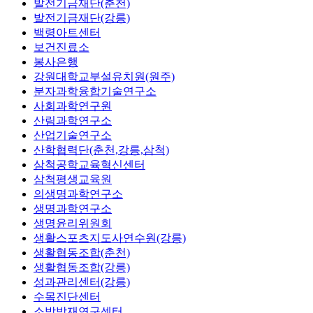
발전기금재단(춘천)
발전기금재단(강릉)
백령아트센터
보건진료소
봉사은행
강원대학교부설유치원(원주)
분자과학융합기술연구소
사회과학연구원
산림과학연구소
산업기술연구소
산학협력단(춘천,강릉,삼척)
삼척공학교육혁신센터
삼척평생교육원
의생명과학연구소
생명과학연구소
생명윤리위원회
생활스포츠지도사연수원(강릉)
생활협동조합(춘천)
생활협동조합(강릉)
성과관리센터(강릉)
수목진단센터
소방방재연구센터