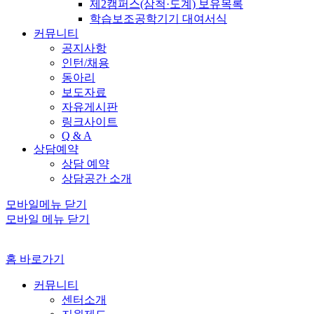
제2캠퍼스(삼척·도계) 보유목록
학습보조공학기기 대여서식
커뮤니티
공지사항
인턴/채용
동아리
보도자료
자유게시판
링크사이트
Q & A
상담예약
상담 예약
상담공간 소개
모바일메뉴 닫기
모바일 메뉴 닫기
홈 바로가기
커뮤니티
센터소개