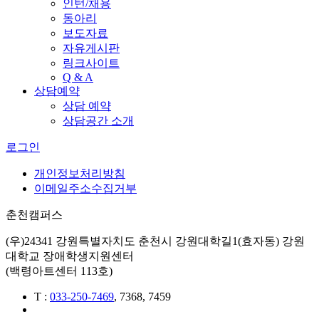
인턴/채용
동아리
보도자료
자유게시판
링크사이트
Q & A
상담예약
상담 예약
상담공간 소개
로그인
개인정보처리방침
이메일주소수집거부
춘천캠퍼스
(우)24341 강원특별자치도 춘천시 강원대학길1(효자동) 강원
대학교 장애학생지원센터
(백령아트센터 113호)
T
:
033-250-
7469
, 7368, 7459