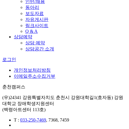
인턴/채용
동아리
보도자료
자유게시판
링크사이트
Q & A
상담예약
상담 예약
상담공간 소개
로그인
개인정보처리방침
이메일주소수집거부
춘천캠퍼스
(우)24341 강원특별자치도 춘천시 강원대학길1(효자동) 강원
대학교 장애학생지원센터
(백령아트센터 113호)
T
:
033-250-
7469
, 7368, 7459