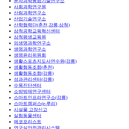
분자과학융합기술연구소
사회과학연구원
산림과학연구소
산업기술연구소
산학협력단(춘천,강릉,삼척)
삼척공학교육혁신센터
삼척평생교육원
의생명과학연구소
생명과학연구소
생명윤리위원회
생활스포츠지도사연수원(강릉)
생활협동조합(춘천)
생활협동조합(강릉)
성과관리센터(강릉)
수목진단센터
소방방재연구센터
스마트인프라연구소(강릉)
스마트캠퍼스(e-루리)
시설물 고장신고
실험동물센터
에코포리스트
연구실안전관리시스템