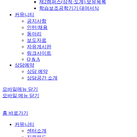
제2캠퍼스(삼척·도계) 보유목록
학습보조공학기기 대여서식
커뮤니티
공지사항
인턴/채용
동아리
보도자료
자유게시판
링크사이트
Q & A
상담예약
상담 예약
상담공간 소개
모바일메뉴 닫기
모바일 메뉴 닫기
홈 바로가기
커뮤니티
센터소개