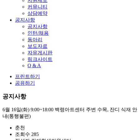
지원제도
커뮤니티
상담예약
공지사항
공지사항
인턴/채용
동아리
보도자료
자유게시판
링크사이트
Q & A
프린트하기
공유하기
공지사항
6월 16일(화) 9:00~18:00 백령아트센터 주변 수목, 잔디 식재 안
내(통행불편)
춘천
조회수
285